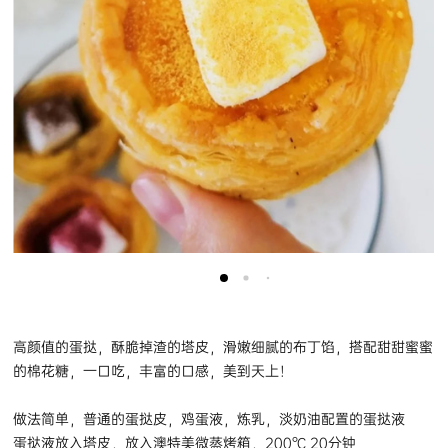
高颜值的蛋挞，酥脆掉渣的塔皮，滑嫩细腻的布丁馅，搭配甜甜蜜蜜
的棉花糖，一口吃，丰富的口感，美到天上！
做法简单，普通的蛋挞皮，鸡蛋液，炼乳，淡奶油配置的蛋挞液
蛋挞液放入塔皮，放入澳特美微蒸烤箱，200℃ 20分钟