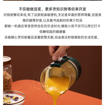
不仅能做豆浆，更多烹知识势等你来开发
对独居懒宅来说,有了这款轻食破壁机,无论是早晨的营养简餐,还是夜
晚的暖胃好食,以及看书追剧时的果汁饮品
都能一机搞定享受悠然自在的乐活时光;精致小资不仅可以用它打卡
低糖低脂的健康餐
还能精心烹饪新餐品发圈获赞无数,自由表达积极精致的生活态度。