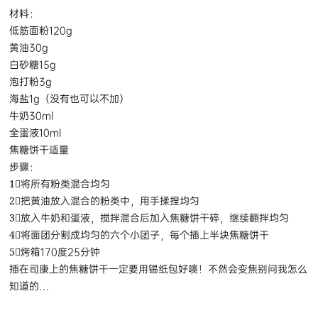
材料：
低筋面粉120g
黄油30g
白砂糖15g
泡打粉3g
海盐1g（没有也可以不加）
牛奶30ml
全蛋液10ml
焦糖饼干适量
步骤：
1⃣️将所有粉类混合均匀
2⃣️把黄油放入混合的粉类中，用手揉捏均匀
3⃣️放入牛奶和蛋液，搅拌混合后加入焦糖饼干碎，继续翻拌均匀
4⃣️将面团分割成均匀的六个小团子，每个插上半块焦糖饼干
5⃣️烤箱170度25分钟
插在司康上的焦糖饼干一定要用锡纸包好噢！不然会变焦别问我怎么
知道的…