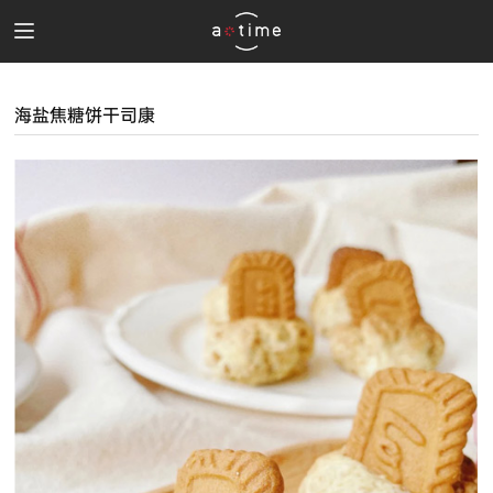
海盐焦糖饼干司康